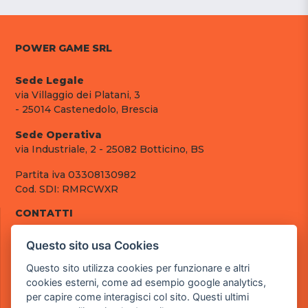
POWER GAME SRL
Sede Legale
via Villaggio dei Platani, 3
- 25014 Castenedolo, Brescia
Sede Operativa
via Industriale, 2 - 25082 Botticino, BS
Partita iva 03308130982
Cod. SDI: RMRCWXR
CONTATTI
e-mail: info@powergame.it
Questo sito usa Cookies
tel.: +39 030 376 2377
tel.: +39 030 336 6259
Questo sito utilizza cookies per funzionare e altri
pec: powergamesrl@legalmail.it
cookies esterni, come ad esempio google analytics,
per capire come interagisci col sito. Questi ultimi
LINK UTILI