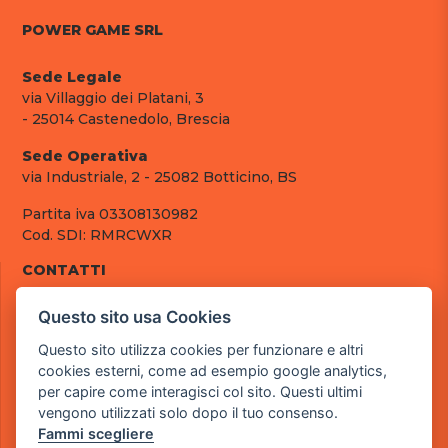
POWER GAME SRL
Sede Legale
via Villaggio dei Platani, 3
- 25014 Castenedolo, Brescia
Sede Operativa
via Industriale, 2 - 25082 Botticino, BS
Partita iva 03308130982
Cod. SDI: RMRCWXR
CONTATTI
e-mail: info@powergame.it
Questo sito usa Cookies
tel.: +39 030 376 2377
tel.: +39 030 336 6259
Questo sito utilizza cookies per funzionare e altri
pec: powergamesrl@legalmail.it
cookies esterni, come ad esempio google analytics,
per capire come interagisci col sito. Questi ultimi
LINK UTILI
vengono utilizzati solo dopo il tuo consenso.
Chi siamo
Fammi scegliere
Informazioni generali