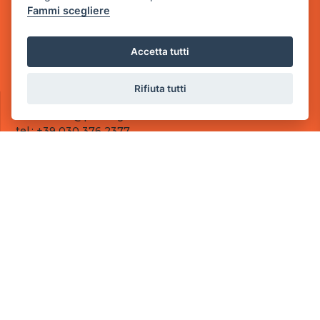
Fammi scegliere
Sede Operativa
via Industriale, 2 - 25082 Botticino, BS
Accetta tutti
Partita iva 03308130982
Cod. SDI: RMRCWXR
Rifiuta tutti
CONTATTI
e-mail: info@powergame.it
tel.: +39 030 376 2377
tel.: +39 030 336 6259
pec: powergamesrl@legalmail.it
LINK UTILI
Chi siamo
Informazioni generali
Fai un pagamento
Documenti
Informativa Privacy
Informativa sui Cookies