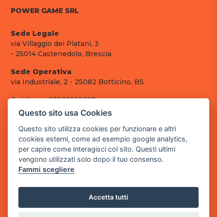
POWER GAME SRL
Sede Legale
via Villaggio dei Platani, 3
- 25014 Castenedolo, Brescia
Sede Operativa
via Industriale, 2 - 25082 Botticino, BS
Partita iva 03308130982
Cod. SDI: RMRCWXR
Questo sito usa Cookies
CONTATTI
Questo sito utilizza cookies per funzionare e altri
cookies esterni, come ad esempio google analytics,
e-mail: info@powergame.it
per capire come interagisci col sito. Questi ultimi
tel.: +39 030 376 2377
vengono utilizzati solo dopo il tuo consenso.
tel.: +39 030 336 6259
Fammi scegliere
pec: powergamesrl@legalmail.it
LINK UTILI
Accetta tutti
Chi siamo
Informazioni generali