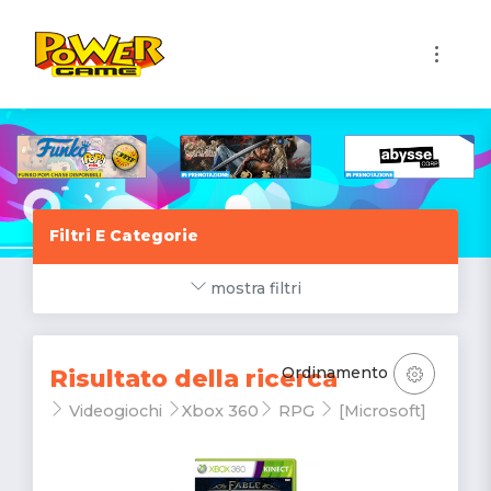
1
Filtri E Categorie
mostra filtri
Ordinamento
Risultato della ricerca
Videogiochi
Xbox 360
RPG
[Microsoft]