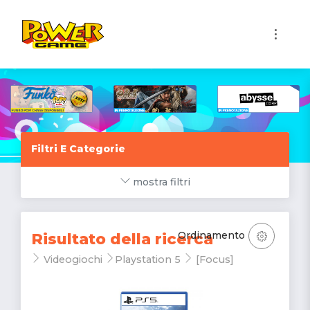
1
Filtri E Categorie
mostra filtri
Ordinamento
Risultato della ricerca
Videogiochi
Playstation 5
[Focus]