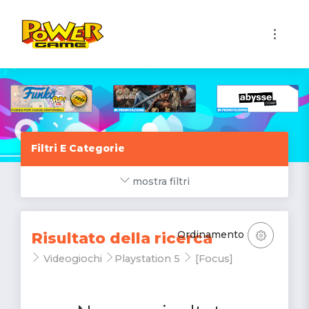
1
Filtri E Categorie
mostra filtri
Ordinamento
Risultato della ricerca
Videogiochi
Playstation 5
[Focus]