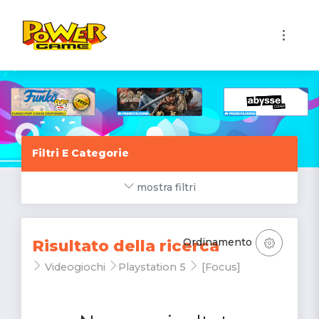
1
Filtri E Categorie
mostra filtri
Ordinamento
Risultato della ricerca
Videogiochi
Playstation 5
[Focus]