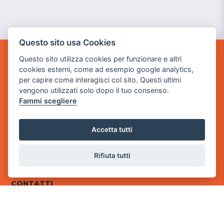
Questo sito usa Cookies
Questo sito utilizza cookies per funzionare e altri
POWER GAME SRL
cookies esterni, come ad esempio google analytics,
per capire come interagisci col sito. Questi ultimi
Sede Legale
vengono utilizzati solo dopo il tuo consenso.
via Villaggio dei Platani, 3
Fammi scegliere
- 25014 Castenedolo, Brescia
Sede Operativa
Accetta tutti
via Industriale, 2 - 25082 Botticino, BS
Partita iva 03308130982
Rifiuta tutti
Cod. SDI: RMRCWXR
CONTATTI
e-mail: info@powergame.it
tel.: +39 030 376 2377
tel.: +39 030 336 6259