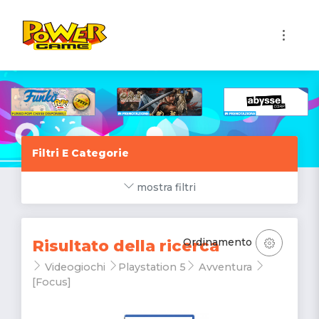
1
Filtri E Categorie
mostra filtri
Ordinamento
Risultato della ricerca
Videogiochi
Playstation 5
Avventura
[Focus]