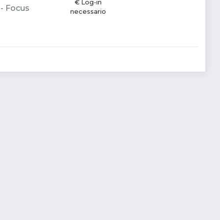
€ Log-in
 - Focus
necessario