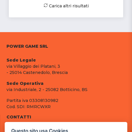
Carica altri risultati
POWER GAME SRL
Sede Legale
via Villaggio dei Platani, 3
- 25014 Castenedolo, Brescia
Sede Operativa
via Industriale, 2 - 25082 Botticino, BS
Partita iva 03308130982
Cod. SDI: RMRCWXR
CONTATTI
e-mail: info@powergame.it
Questo sito usa Cookies
tel.: +39 030 376 2377