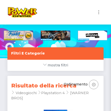
1
Filtri E Categorie
mostra filtri
Ordinamento
Risultato della ricerca
Videogiochi
Playstation 4
[WARNER
BROS]