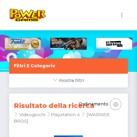
1
Filtri E Categorie
mostra filtri
Ordinamento
Risultato della ricerca
Videogiochi
Playstation 4
[WARNER
BROS]