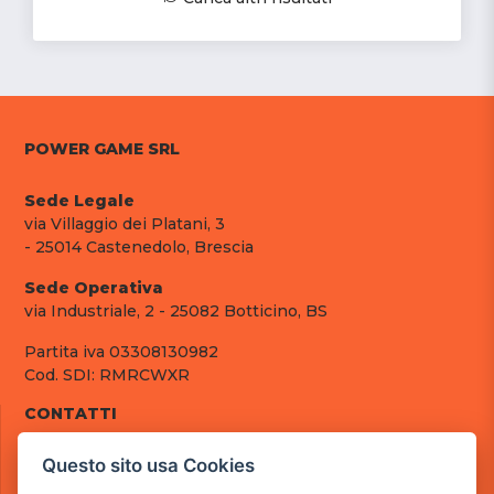
POWER GAME SRL
Sede Legale
via Villaggio dei Platani, 3
- 25014 Castenedolo, Brescia
Sede Operativa
via Industriale, 2 - 25082 Botticino, BS
Partita iva 03308130982
Cod. SDI: RMRCWXR
CONTATTI
e-mail: info@powergame.it
Questo sito usa Cookies
tel.: +39 030 376 2377
tel.: +39 030 336 6259