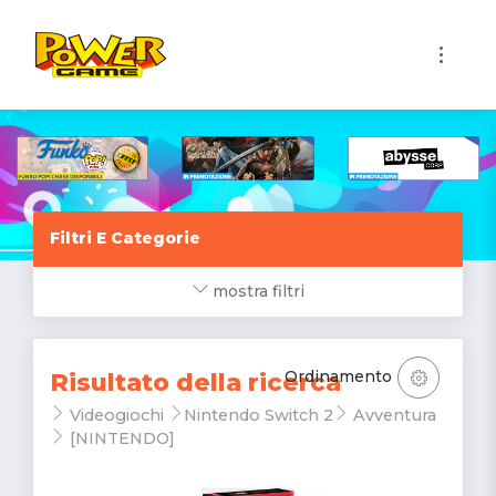
1
Filtri E Categorie
mostra filtri
Ordinamento
Risultato della ricerca
Videogiochi
Nintendo Switch 2
Avventura
[NINTENDO]