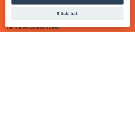
Sede Operativa
Rifiuta tutti
via Industriale, 2 - 25082 Botticino, BS
Partita iva 03308130982
Cod. SDI: RMRCWXR
CONTATTI
e-mail: info@powergame.it
tel.: +39 030 376 2377
tel.: +39 030 336 6259
pec: powergamesrl@legalmail.it
LINK UTILI
Chi siamo
Informazioni generali
Fai un pagamento
Documenti
Informativa Privacy
Informativa sui Cookies