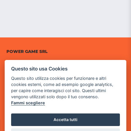
POWER GAME SRL
Sede Legale
Questo sito usa Cookies
via Villaggio dei Platani, 3
- 25014 Castenedolo, Brescia
Questo sito utilizza cookies per funzionare e altri
cookies esterni, come ad esempio google analytics,
Sede Operativa
per capire come interagisci col sito. Questi ultimi
via Industriale, 2 - 25082 Botticino, BS
vengono utilizzati solo dopo il tuo consenso.
Fammi scegliere
Partita iva 03308130982
Cod. SDI: RMRCWXR
Accetta tutti
CONTATTI
e-mail: info@powergame.it