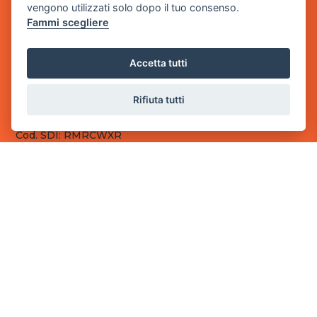
vengono utilizzati solo dopo il tuo consenso.
Fammi scegliere
Sede Legale
via Villaggio dei Platani, 3
- 25014 Castenedolo, Brescia
Accetta tutti
Sede Operativa
via Industriale, 2 - 25082 Botticino, BS
Rifiuta tutti
Partita iva 03308130982
Cod. SDI: RMRCWXR
CONTATTI
e-mail: info@powergame.it
tel.: +39 030 376 2377
tel.: +39 030 336 6259
pec: powergamesrl@legalmail.it
LINK UTILI
Chi siamo
Informazioni generali
Fai un pagamento
Documenti