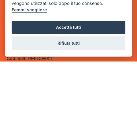
vengono utilizzati solo dopo il tuo consenso.
Fammi scegliere
Sede Legale
via Villaggio dei Platani, 3
- 25014 Castenedolo, Brescia
Accetta tutti
Sede Operativa
via Industriale, 2 - 25082 Botticino, BS
Rifiuta tutti
Partita iva 03308130982
Cod. SDI: RMRCWXR
CONTATTI
e-mail: info@powergame.it
tel.: +39 030 376 2377
tel.: +39 030 336 6259
pec: powergamesrl@legalmail.it
LINK UTILI
Chi siamo
Informazioni generali
Fai un pagamento
Documenti