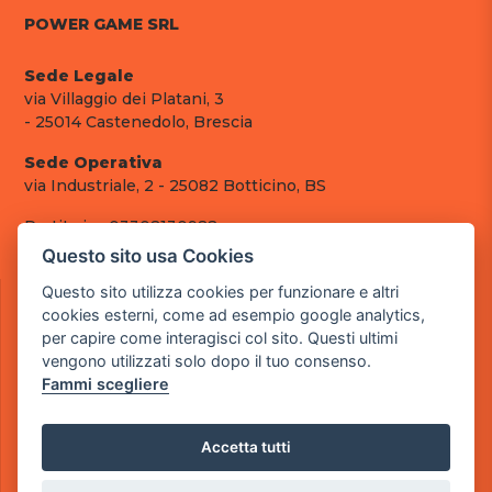
POWER GAME SRL
Sede Legale
via Villaggio dei Platani, 3
- 25014 Castenedolo, Brescia
Sede Operativa
via Industriale, 2 - 25082 Botticino, BS
Partita iva 03308130982
Cod. SDI: RMRCWXR
Questo sito usa Cookies
CONTATTI
Questo sito utilizza cookies per funzionare e altri
cookies esterni, come ad esempio google analytics,
e-mail: info@powergame.it
per capire come interagisci col sito. Questi ultimi
tel.: +39 030 376 2377
vengono utilizzati solo dopo il tuo consenso.
tel.: +39 030 336 6259
Fammi scegliere
pec: powergamesrl@legalmail.it
LINK UTILI
Accetta tutti
Chi siamo
Informazioni generali