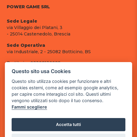
POWER GAME SRL
Sede Legale
via Villaggio dei Platani, 3
- 25014 Castenedolo, Brescia
Sede Operativa
via Industriale, 2 - 25082 Botticino, BS
Partita iva 03308130982
Cod. SDI: RMRCWXR
Questo sito usa Cookies
CONTATTI
Questo sito utilizza cookies per funzionare e altri
cookies esterni, come ad esempio google analytics,
e-mail: info@powergame.it
per capire come interagisci col sito. Questi ultimi
tel.: +39 030 376 2377
vengono utilizzati solo dopo il tuo consenso.
tel.: +39 030 336 6259
Fammi scegliere
pec: powergamesrl@legalmail.it
LINK UTILI
Accetta tutti
Chi siamo
Informazioni generali