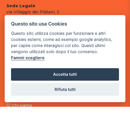
Sede Legale
via Villaggio dei Platani, 3
- 25014 Castenedolo, Brescia
Questo sito usa Cookies
Sede Operativa
Questo sito utilizza cookies per funzionare e altri
via Industriale, 2 - 25082 Botticino, BS
cookies esterni, come ad esempio google analytics,
Partita iva 03308130982
per capire come interagisci col sito. Questi ultimi
Cod. SDI: RMRCWXR
vengono utilizzati solo dopo il tuo consenso.
Fammi scegliere
CONTATTI
e-mail: info@powergame.it
Accetta tutti
tel.: +39 030 376 2377
tel.: +39 030 336 6259
pec: powergamesrl@legalmail.it
Rifiuta tutti
LINK UTILI
Chi siamo
Informazioni generali
Fai un pagamento
Documenti
Informativa Privacy