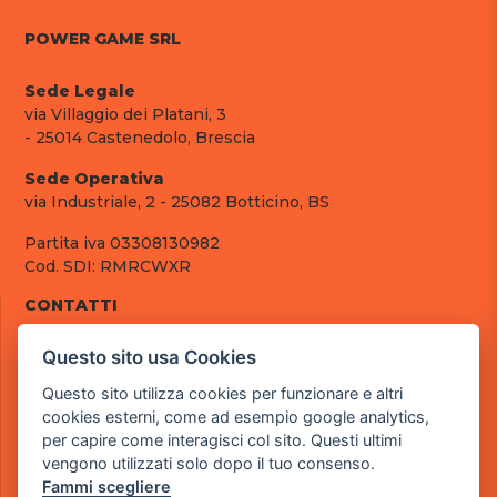
POWER GAME SRL
Sede Legale
via Villaggio dei Platani, 3
- 25014 Castenedolo, Brescia
Sede Operativa
via Industriale, 2 - 25082 Botticino, BS
Partita iva 03308130982
Cod. SDI: RMRCWXR
CONTATTI
e-mail: info@powergame.it
Questo sito usa Cookies
tel.: +39 030 376 2377
tel.: +39 030 336 6259
Questo sito utilizza cookies per funzionare e altri
pec: powergamesrl@legalmail.it
cookies esterni, come ad esempio google analytics,
per capire come interagisci col sito. Questi ultimi
LINK UTILI
vengono utilizzati solo dopo il tuo consenso.
Chi siamo
Fammi scegliere
Informazioni generali