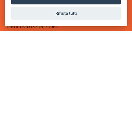
Sede Operativa
Rifiuta tutti
via Industriale, 2 - 25082 Botticino, BS
Partita iva 03308130982
Cod. SDI: RMRCWXR
CONTATTI
e-mail: info@powergame.it
tel.: +39 030 376 2377
tel.: +39 030 336 6259
pec: powergamesrl@legalmail.it
LINK UTILI
Chi siamo
Informazioni generali
Fai un pagamento
Documenti
Informativa Privacy
Informativa sui Cookies