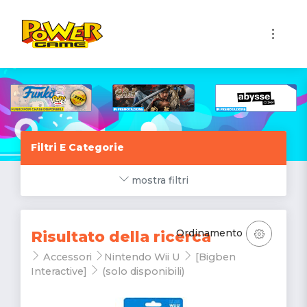
1
Filtri E Categorie
mostra filtri
Ordinamento
Risultato della ricerca
Accessori
Nintendo Wii U
[Bigben
Interactive]
(solo disponibili)