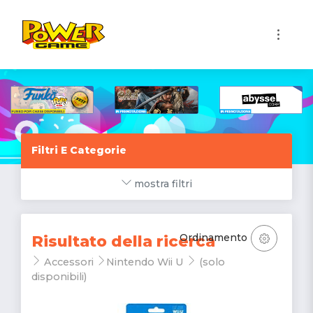
1
Filtri E Categorie
mostra filtri
Ordinamento
Risultato della ricerca
Accessori
Nintendo Wii U
(solo
disponibili)