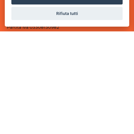
Sede Operativa
Rifiuta tutti
via Industriale, 2 - 25082 Botticino, BS
Partita iva 03308130982
Cod. SDI: RMRCWXR
CONTATTI
e-mail: info@powergame.it
tel.: +39 030 376 2377
tel.: +39 030 336 6259
pec: powergamesrl@legalmail.it
LINK UTILI
Chi siamo
Informazioni generali
Fai un pagamento
Documenti
Informativa Privacy
Informativa sui Cookies