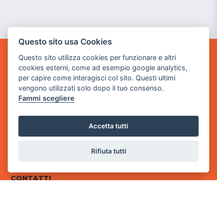
Questo sito usa Cookies
Questo sito utilizza cookies per funzionare e altri
POWER GAME SRL
cookies esterni, come ad esempio google analytics,
per capire come interagisci col sito. Questi ultimi
Sede Legale
vengono utilizzati solo dopo il tuo consenso.
via Villaggio dei Platani, 3
Fammi scegliere
- 25014 Castenedolo, Brescia
Sede Operativa
Accetta tutti
via Industriale, 2 - 25082 Botticino, BS
Partita iva 03308130982
Rifiuta tutti
Cod. SDI: RMRCWXR
CONTATTI
e-mail: info@powergame.it
tel.: +39 030 376 2377
tel.: +39 030 336 6259