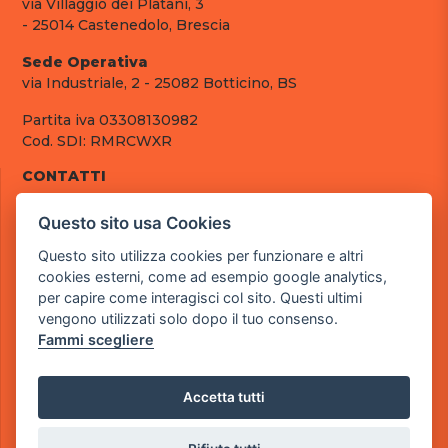
via Villaggio dei Platani, 3
- 25014 Castenedolo, Brescia
Sede Operativa
via Industriale, 2 - 25082 Botticino, BS
Partita iva 03308130982
Cod. SDI: RMRCWXR
CONTATTI
e-mail: info@powergame.it
Questo sito usa Cookies
tel.: +39 030 376 2377
tel.: +39 030 336 6259
Questo sito utilizza cookies per funzionare e altri
pec: powergamesrl@legalmail.it
cookies esterni, come ad esempio google analytics,
per capire come interagisci col sito. Questi ultimi
LINK UTILI
vengono utilizzati solo dopo il tuo consenso.
Chi siamo
Fammi scegliere
Informazioni generali
Fai un pagamento
Documenti
Accetta tutti
Informativa Privacy
Informativa sui Cookies