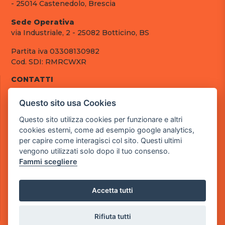
- 25014 Castenedolo, Brescia
Sede Operativa
via Industriale, 2 - 25082 Botticino, BS
Partita iva 03308130982
Cod. SDI: RMRCWXR
CONTATTI
e-mail: info@powergame.it
Questo sito usa Cookies
tel.: +39 030 376 2377
tel.: +39 030 336 6259
Questo sito utilizza cookies per funzionare e altri
pec: powergamesrl@legalmail.it
cookies esterni, come ad esempio google analytics,
per capire come interagisci col sito. Questi ultimi
LINK UTILI
vengono utilizzati solo dopo il tuo consenso.
Chi siamo
Fammi scegliere
Informazioni generali
Fai un pagamento
Documenti
Accetta tutti
Informativa Privacy
Informativa sui Cookies
Rifiuta tutti