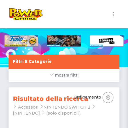
1
Filtri E Categorie
mostra filtri
Ordinamento
Risultato della ricerca
Accessori
NINTENDO SWITCH 2
[NINTENDO]
(solo disponibili)