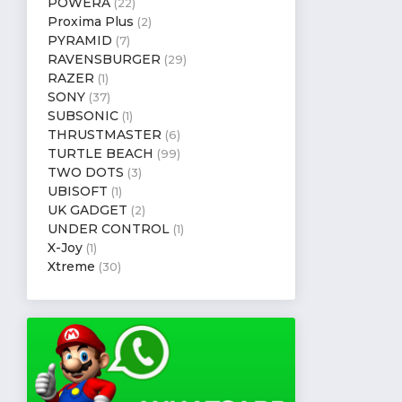
POWERA
(22)
Proxima Plus
(2)
PYRAMID
(7)
RAVENSBURGER
(29)
RAZER
(1)
SONY
(37)
SUBSONIC
(1)
THRUSTMASTER
(6)
TURTLE BEACH
(99)
TWO DOTS
(3)
UBISOFT
(1)
UK GADGET
(2)
UNDER CONTROL
(1)
X-Joy
(1)
Xtreme
(30)