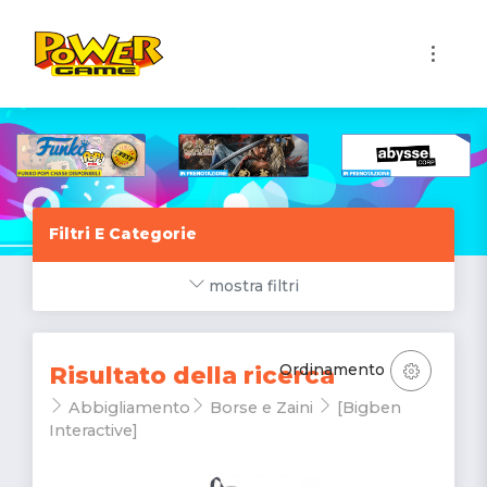
1
Filtri E Categorie
mostra filtri
Ordinamento
Risultato della ricerca
Abbigliamento
Borse e Zaini
[Bigben
Interactive]