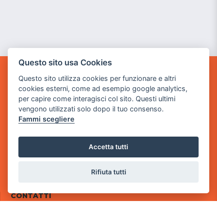
Questo sito usa Cookies
Questo sito utilizza cookies per funzionare e altri
POWER GAME SRL
cookies esterni, come ad esempio google analytics,
per capire come interagisci col sito. Questi ultimi
Sede Legale
vengono utilizzati solo dopo il tuo consenso.
via Villaggio dei Platani, 3
Fammi scegliere
- 25014 Castenedolo, Brescia
Sede Operativa
Accetta tutti
via Industriale, 2 - 25082 Botticino, BS
Partita iva 03308130982
Rifiuta tutti
Cod. SDI: RMRCWXR
CONTATTI
e-mail: info@powergame.it