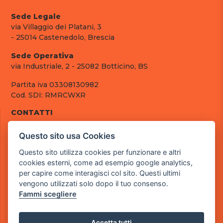
Sede Legale
via Villaggio dei Platani, 3
- 25014 Castenedolo, Brescia
Sede Operativa
via Industriale, 2 - 25082 Botticino, BS
Partita iva 03308130982
Cod. SDI: RMRCWXR
CONTATTI
e-mail: info@powergame.it
Questo sito usa Cookies
tel.: +39 030 376 2377
tel.: +39 030 336 6259
Questo sito utilizza cookies per funzionare e altri
pec: powergamesrl@legalmail.it
cookies esterni, come ad esempio google analytics,
per capire come interagisci col sito. Questi ultimi
LINK UTILI
vengono utilizzati solo dopo il tuo consenso.
Chi siamo
Fammi scegliere
Informazioni generali
Fai un pagamento
Documenti
Accetta tutti