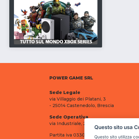
POWER GAME SRL
Sede Legale
via Villaggio dei Platani, 3
- 25014 Castenedolo, Brescia
Sede Operativa
via Industriale, 2 - 25082 Botticino, BS
Questo sito usa C
Partita iva 03308130982
Questo sito utilizza c